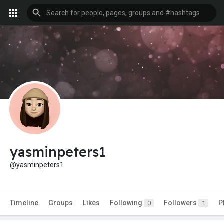
yasminpeters1
@yasminpeters1
Timeline
Groups
Likes
Following
Followers
P
0
1