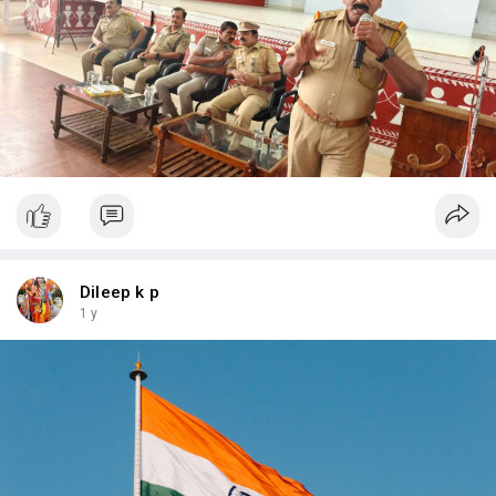
Dileep k p
1 y