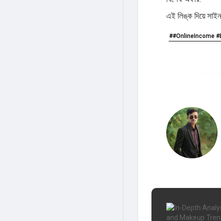
এই লিঙ্ক দিয়ে সা
##OnlineIncome #Ea