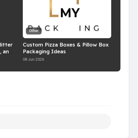
Other
itter
Custom Pizza Boxes & Pillow Box
, and
Packaging Ideas
08 Jun 2026