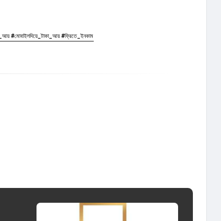
োবাইলদিয়ে_টাকা_আয় #ফ্রিতে_ইনকাম