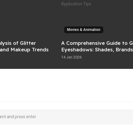
Movies & Animation
ysis of Glitter
A Comprehensive Guide to Gl
and Makeup Trends
Eyeshadows: Shades, Brands
Application Tips
14 Jan 2026