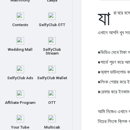
Matrimony
Laaya
যা
রা ঘরে ব
Contests
SelfyClub OTT
এখানে আপনি খুব স
Wedding Mall
SelfyClub
♦️ভিডিও দেখে টাকা
Stream
♦️সার্ভে পূরণ করে আ
♦️অ্যাপ ডাউনলোড 
SelfyClub Ads
SelfyClub Wallet
♦️লিংক শেয়ার করে 
♦️রেফার করে ইনকাম
Affiliate Program
OTT
আমি নিজেও এখানে 
নিচের লিংকে ক্লিক
Your Tube
Multicab