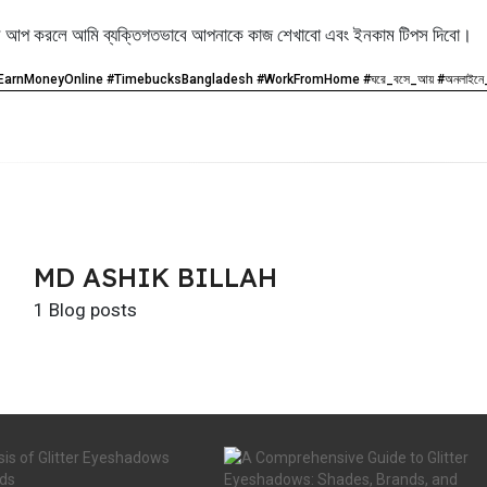
ইন আপ করলে আমি ব্যক্তিগতভাবে আপনাকে কাজ শেখাবো এবং ইনকাম টিপস দিবো।
rnMoneyOnline #TimebucksBangladesh #WorkFromHome #ঘরে_বসে_আয় #অনলাইনে_আয় #ম
MD ASHIK BILLAH
1 Blog posts