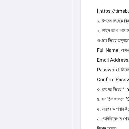
[ https://tim
১. উপরের লিঙ্কে ক্
২. সাইন আপ পেজ 
এখানে নিচের তথ্যগু
Full Name: আপনা
Email Address: 
Password: নিজের 
Confirm Passwor
৩. তারপর নিচের "I
৪. সব ঠিক থাকলে 
৫. এরপর আপনার ইম
৬. ভেরিফিকেশন শেষ
বিশেষ অফার: