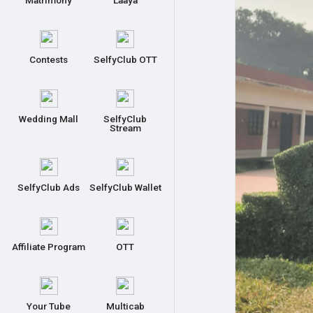
Matrimony
Laaya
Contests
SelfyClub OTT
Wedding Mall
SelfyClub
Stream
SelfyClub Ads
SelfyClub Wallet
Affiliate Program
OTT
Your Tube
Multicab