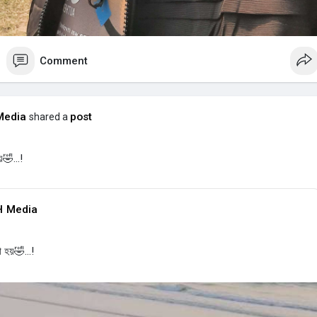
Comment
Media
post
shared a
য়🤣...!
H Media
া হয়🤣...!