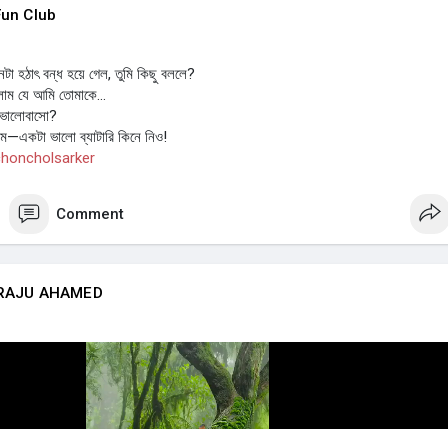
un Club
টা হঠাৎ বন্ধ হয়ে গেল, তুমি কিছু বললে?
ছিলাম যে আমি তোমাকে…
ো, ভালোবাসো?
লাম—একটা ভালো ব্যাটারি কিনে নিও!
honcholsarker
Comment
RAJU AHAMED