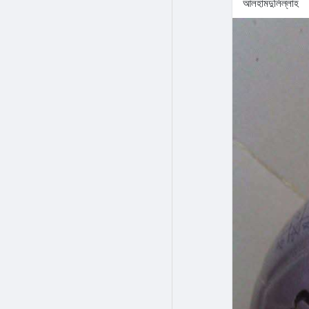
আলহামদুলিল্লাহ