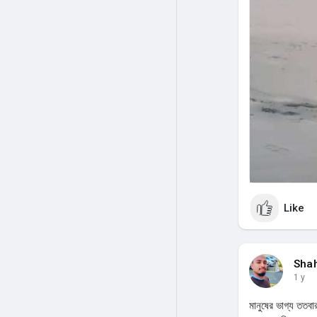
Like
Sha
1 y
মানুষের ভাগ্য ততব