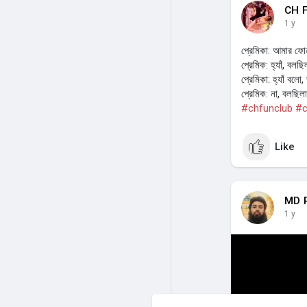
CH F
1 y
প্রেমিকা: আমার ফোন
প্রেমিক: হ্যাঁ, বল
প্রেমিকা: হ্যাঁ বল
প্রেমিক: না, বলছি
#chfunclub
#c
Like
MD 
1 y