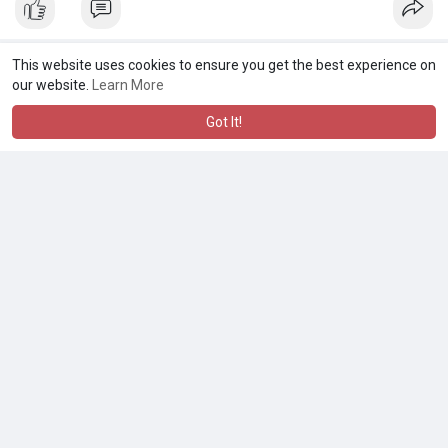
This website uses cookies to ensure you get the best experience on
Shahin Ahmed
our website.
Learn More
1 y
Got It!
১০ রিয়াল বাংলাদেশের টাকায় ৩২০৳🙃