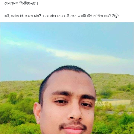
বে-ধড়-ক পি-টিয়ে-ছে।
এই সমাজ কি করতে চায়? যারে তারে মে-রে-ই কেন একটা টেগ লাগিয়ে দেয়??🙂