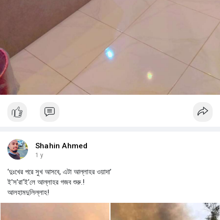
Shahin Ahmed
1 y
‘দুঃখের পরে সুখ আসবে, এটা আল্লাহর ওয়াদা’
ই'স'রা'ই'লে আল্লাহর গজব শুরু.!
আলহামদুলিল্লাহ!