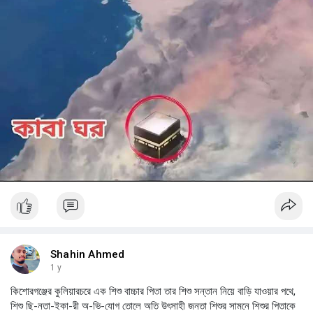
Shahin Ahmed
1 y
কিশোরগঞ্জের কুলিয়ারচরে এক শিশু বাচ্চার পিতা তার শিশু সন্তান নিয়ে বাড়ি যাওয়ার পথে,
শিশু ছি-নতা-ইকা-রী অ-ভি-যোগ তোলে অতি উৎসাহী জনতা শিশুর সামনে শিশুর পিতাকে