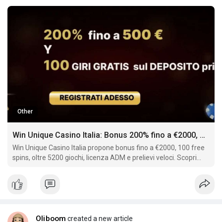
Other
Win Unique Casino Italia: Bonus 200% fino a €2000, Giochi Premium e Prelievi Rapidi
Win Unique Casino Italia propone bonus fino a €2000, 100 free
spins, oltre 5200 giochi, licenza ADM e prelievi veloci. Scopri
registrazione, promozioni, mobile app e sicurezza della
piattaforma.
Oliboom
created a new article