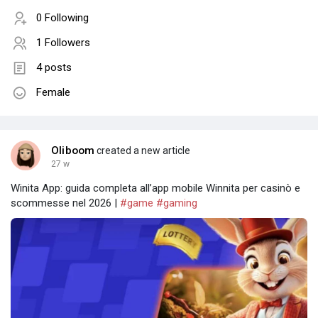
0 Following
1 Followers
4 posts
Female
Oliboom
created a new article
27 w
Winita App: guida completa all’app mobile Winnita per casinò e
scommesse nel 2026 |
#game
#gaming