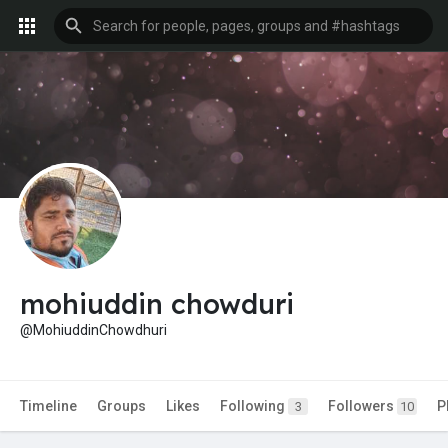
mohiuddin chowduri
@MohiuddinChowdhuri
Timeline
Groups
Likes
Following
Followers
P
3
10